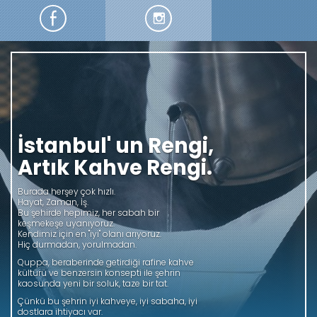
Kendini Tazeliğe Bırak
Quppa Caffe, orijinal kahve çekirdeklerinden
gelen muhteşem aromalar, günlük taze
yiyecekler ve etkileyici ambiyansı ile İtalyan
tarzı zevkler sunar. Quppa Caffe’nin
kahvelerinde, tasarımlarında, şıklığında,
lezzetinde, kalitesinde, tazeliğinde ve
rafineliğinde, İtalyan esintileri hissedilir.
Quppa Caffe günün en zevkli anlarının