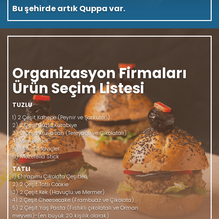
yaşandığı yerdir. Quppa' da kendiniz tazeliğe
bırakın.
Organizasyon Firmaları
Ürün Seçim Listesi
TUZLU
1) 2 Çeşit Kanepe (Peynir ve Şarküteri)
2) 2 Çeşit Tuzlu Kurabiye
3) 2 Çeşit Kruvasan (Tereyağlı ve Çikolatalı)
4) Mini Burger
5) Mini Sandviçler
6) Mozerella Stick
TATLI
1) El Yapımı Çikolata Çeşitleri
2) 2 Çeşit Tatlı Cookie
3) 2 Çeşit Kek (Havuçlu ve Mermer)
4) 2 Çeşit Cheesecake (Frambuaz ve Çikolata)
5) 2 Çeşit Yaş Pasta (Fıstıklı çikolatalı ve Orman
meyveli)-(en büyük 20 kişilik olarak)