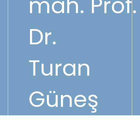
mah. Prof.
Dr.
Turan
Güneş
Cad No