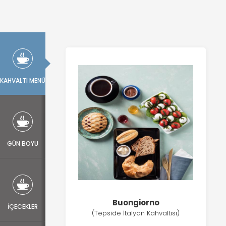
KAHVALTI MENÜ
GÜN BOYU
Buongiorno
İÇECEKLER
(Tepside İtalyan Kahvaltısı)