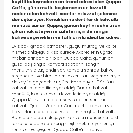
keyifli buluşmaların en trend adresi olan Quppa
Caffe, güne mutlu başlamanın en lezzetli
nedeni olan kahvaltı saatlerini lezzet şölenine
dönüştürüyor. Konuklarına dört farklı kahvaltı
menüsü sunan Quppa, günün keyfini daha uzun
çıkarmak isteyen misafirleri için de zengin
kahve seçenekleri ve tatlılarıyla ideal bir adres.
Ev sıcaklığındaki atmosferi, güçlü mutfağı ve kaliteli
hizmet anlayışıyla kısa sürede Akaretler’in uğrak
mekanlarından biri olan Quppa Caffe, günün en
güzel başlangıcı kahvaltı saatlerini zengin
menüleriyle taçlandırıyor. Kahvaltı sonrası kahve
seçenekleri ve birbirinden lezzetli tatlı seçenekleriyle
de keyifle geçecek bir güne imza atıyor. Dört farklı
kahvaltı alternatifinin yer aldığı Ouppa kahvaltı
menüsü, klasik kahvaltı lezzetlerinin yer aldığı
Quppa Kahvaltı, iki kişilik servis edilen serpme
kahvaltı Quppa Grande, Continental kahvaltı ve
İtalyanların tepside servis edilen meşhur kahvaltısı
Buengiorno’dan oluşuyor. Kahvaltı menüsünü farklı
lezzetlerle daha da zenginleştirmek isteyenler için
nefis omlet çeşitleri Quppa Caffe’nin kahvaltı