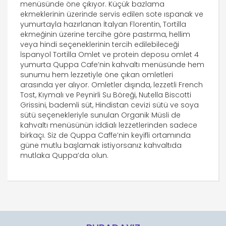
menüsünde öne çıkıyor. Küçük bazlama
ekmeklerinin üzerinde servis edilen sote ıspanak ve
yumurtayla hazırlanan İtalyan Florentin, Tortilla
ekmeğinin üzerine tercihe göre pastırma, hellim
veya hindi seçeneklerinin tercih edilebileceği
İspanyol Tortilla Omlet ve protein deposu omlet 4
yumurta Quppa Cafe’nin kahvaltı menüsünde hem
sunumu hem lezzetiyle öne çıkan omletleri
arasında yer alıyor. Omletler dışında, lezzetli French
Tost, Kıymalı ve Peynirli Su Böreği, Nutella Biscotti
Grissini, bademli süt, Hindistan cevizi sütü ve soya
sütü seçenekleriyle sunulan Organik Müsli de
kahvaltı menüsünün iddialı lezzetlerinden sadece
birkaçı. Siz de Quppa Caffe’nin keyifli ortamında
güne mutlu başlamak istiyorsanız kahvaltıda
mutlaka Quppa’da olun.