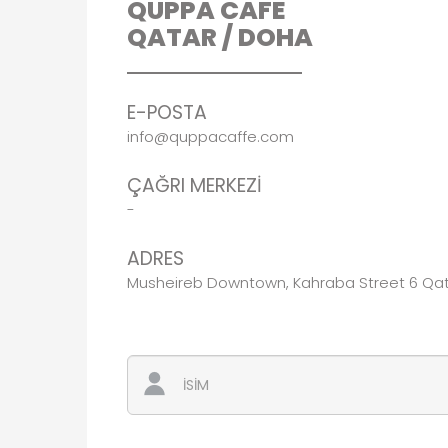
QUPPA CAFE
QATAR / DOHA
E-POSTA
info@quppacaffe.com
ÇAĞRI MERKEZİ
-
ADRES
Musheireb Downtown, Kahraba Street 6 Qat