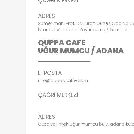
ÇAĞRI MERKEZİ
ADRES
Sümer mah. Prof. Dr. Turan Güneş Cad No 5
İstanbul Veliefendi Zeytinburnu / İstanbul
QUPPA CAFE
UĞUR MUMCU / ADANA
E-POSTA
info@quppacaffe.com
ÇAĞRI MERKEZİ
-
ADRES
Güzelyalı mah.uğur mumcu bulv. adana kul