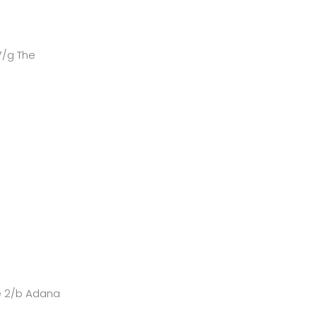
7/g The
e 2/b Adana